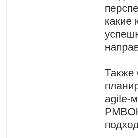
перспе
какие 
успешн
направ
Также 
плани
agile-
PMBOK
подход