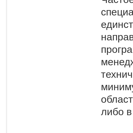
специа
единс
направ
програ
менедж
технич
миниму
област
либо в