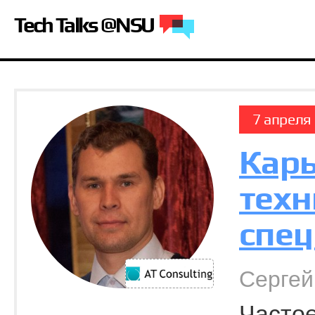
Tech Talks @NSU
7 апреля
Кар
техн
спец
Сергей
Частое