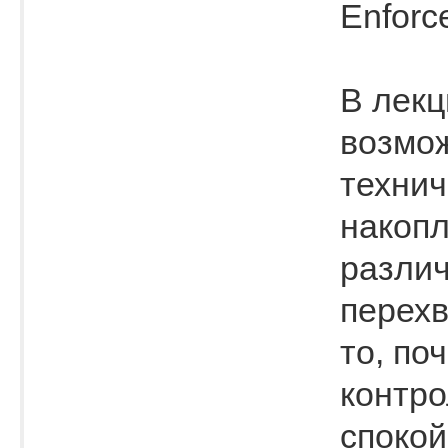
Enforc
В лекц
возмож
технич
накопл
разли
перехв
то, по
контро
спокой