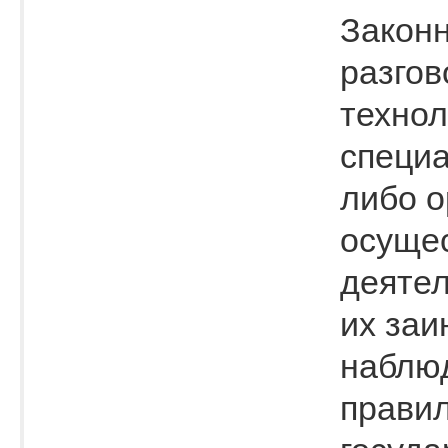
Законн
разгов
технол
специ
либо о
осуще
деятел
их заи
наблюд
правил