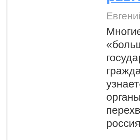
Евгений
Многие
«больш
госуда
гражда
узнает
орган
перехв
россия