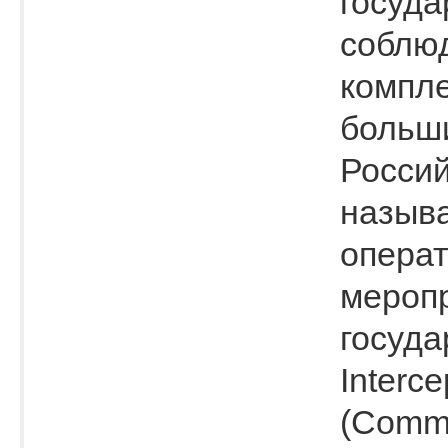
госуда
соблюд
компл
больши
Россий
назыв
опера
меропр
госуда
Interc
(Commu