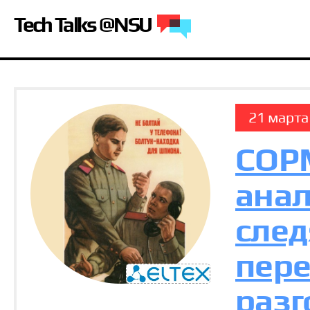
Tech Talks @NSU
21 марта
СОРМ
анал
след
пере
раз