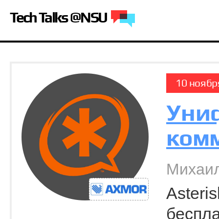
Tech Talks @NSU
10 ноябр
Уни
комм
Михаил
Asteri
беспла