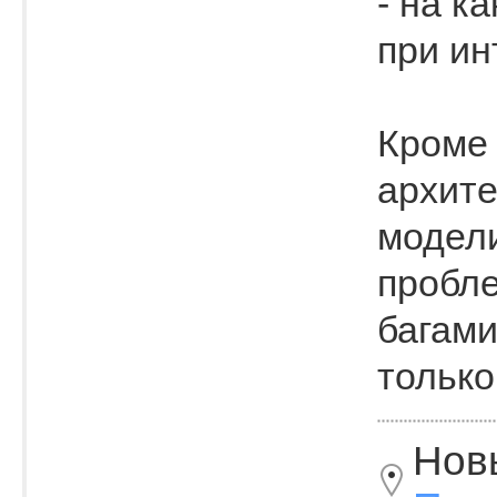
- на к
при ин
Кроме 
архите
модели
пробл
багами
только
Нов