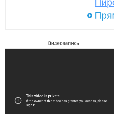
Пир
Пря
Видеозапись