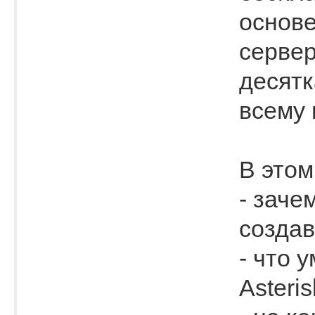
основе
серве
десятк
всему 
В этом
- заче
создав
- что 
Asteris