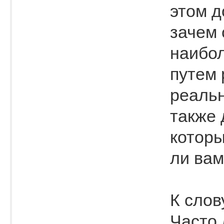
этом д
зачем 
наибол
путем 
реальн
также 
которы
ли вам 
К слов
Часто 