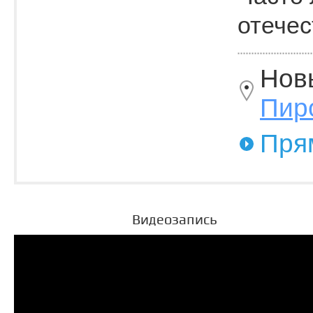
отечес
Нов
Пир
Пря
Видеозапись