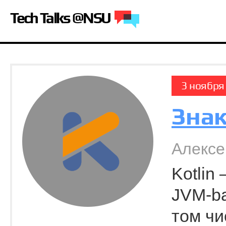
Tech Talks @NSU
3 ноября
Знак
Алексе
Kotlin
JVM-b
том чи