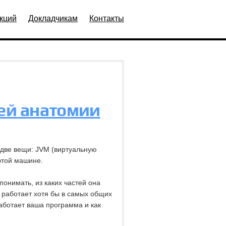
кций
Докладчикам
Контакты
щей анатомии
 две вещи: JVM (виртуальную
этой машине.
понимать, из каких частей она
те работает хотя бы в самых общих
работает ваша программа и как